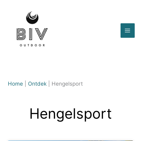
Ga
naar
de
inhoud
Home
|
Ontdek
|
Hengelsport
Hengelsport