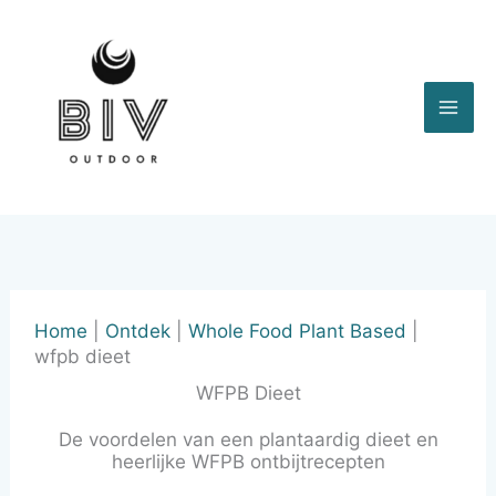
Ga
naar
de
inhoud
Home
|
Ontdek
|
Whole Food Plant Based
|
wfpb dieet
WFPB Dieet
De voordelen van een plantaardig dieet en
heerlijke WFPB ontbijtrecepten